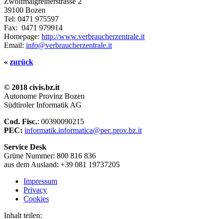
Zwölfmalgreinerstrasse 2
39100 Bozen
Tel:
0471 975597
Fax:
0471 979914
Homepage:
http://www.verbraucherzentrale.it
Email:
info@verbraucherzentrale.it
«
zurück
© 2018 civis.bz.it
Autonome Provinz Bozen
Südtiroler Informatik AG
Cod. Fisc.
: 00390090215
PEC:
informatik.informatica@pec.prov.bz.it
Service Desk
Grüne Nummer: 800 816 836
aus dem Ausland: +39 081 19737205
Impressum
Privacy
Cookies
Inhalt teilen: