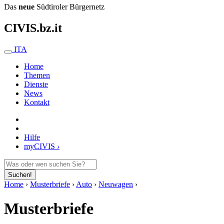
Das
neue
Südtiroler Bürgernetz
CIVIS.bz.it
ITA
Home
Themen
Dienste
News
Kontakt
Hilfe
my
CIVIS
›
Suchen!
Home
›
Musterbriefe
›
Auto
›
Neuwagen
›
Musterbriefe