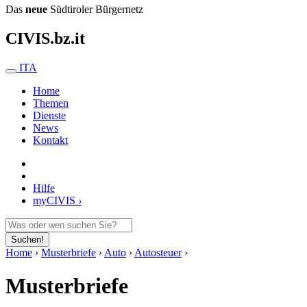
Das
neue
Südtiroler Bürgernetz
CIVIS.bz.it
ITA
Home
Themen
Dienste
News
Kontakt
Hilfe
my
CIVIS
›
Suchen!
Home
›
Musterbriefe
›
Auto
›
Autosteuer
›
Musterbriefe