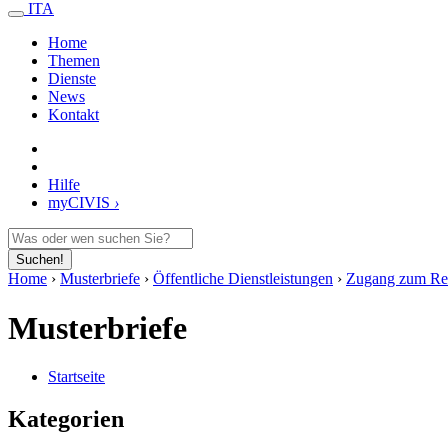
ITA
Home
Themen
Dienste
News
Kontakt
Hilfe
my
CIVIS
›
Suchen!
Home
›
Musterbriefe
›
Öffentliche Dienstleistungen
›
Zugang zum Re
Musterbriefe
Startseite
Kategorien