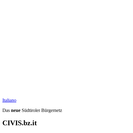
Ita
liano
Das
neue
Südtiroler Bürgernetz
CIVIS.bz.it