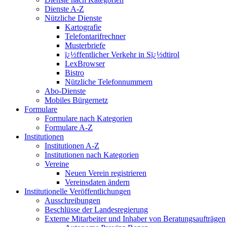
Dienste A-Z
Nützliche Dienste
Kartografie
Telefontarifrechner
Musterbriefe
ï¿½ffentlicher Verkehr in Sï¿½dtirol
LexBrowser
Bistro
Nützliche Telefonnummern
Abo-Dienste
Mobiles Bürgernetz
Formulare
Formulare nach Kategorien
Formulare A-Z
Institutionen
Institutionen A-Z
Institutionen nach Kategorien
Vereine
Neuen Verein registrieren
Vereinsdaten ändern
Institutionelle Veröffentlichungen
Ausschreibungen
Beschlüsse der Landesregierung
Externe Mitarbeiter und Inhaber von Beratungsaufträgen