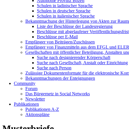
Autonome Provinz Bozen
Schulen in ladinischer Sprache
Schulen in deutscher Sprache
Schulen in italienischer Sprache
Bekanntmachung der Hinterlegung von Akten zur Raum
Liste der Beschlüsse der Landesregierung
Beschlüsse mit abgelaufener Veröffentlichungsfrist
Beschlüsse per E-Mail
Empfänger von Beiträgen/Zuschüssen
Empfänger von Finanzmitteln aus dem EFGL und ELE
Gesellschaften mit öffentlicher Beteiligung, Anstalten u
Suche nach designierender Körperschaft
Suche nach Gesellschaft, Anstalt oder Einrichtung
Suche nach Person
Zulässige Dokumentenformate für die elektronische Ko
Bekanntmachungen der Enteignungen
Community
Forum
Das Bürgernetz in Social Networks
Newsletter
Publikationen
Publikationen A-Z
Aktionspläne
Musterbriefe