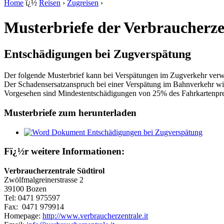
Home
ï¿½
Reisen
›
Zugreisen
›
Musterbriefe der Verbraucherze
Entschädigungen bei Zugverspätung
Der folgende Musterbrief kann bei Verspätungen im Zugverkehr ver
Der Schadensersatzanspruch bei einer Verspätung im Bahnverkehr wi
Vorgesehen sind Mindestentschädigungen von 25% des Fahrkartenpre
Musterbriefe zum herunterladen
Entschädigungen bei Zugverspätung
Fï¿½r weitere Informationen:
Verbraucherzentrale Südtirol
Zwölfmalgreinerstrasse 2
39100 Bozen
Tel:
0471 975597
Fax:
0471 979914
Homepage:
http://www.verbraucherzentrale.it