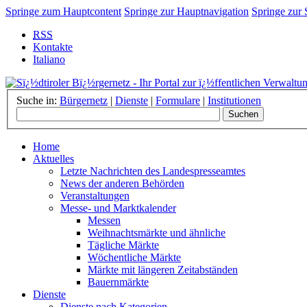
Springe zum Hauptcontent
Springe zur Hauptnavigation
Springe zur
RSS
Kontakte
Italiano
Suche in:
Bürgernetz
|
Dienste
|
Formulare
|
Institutionen
Home
Aktuelles
Letzte Nachrichten des Landespresseamtes
News der anderen Behörden
Veranstaltungen
Messe- und Marktkalender
Messen
Weihnachtsmärkte und ähnliche
Tägliche Märkte
Wöchentliche Märkte
Märkte mit längeren Zeitabständen
Bauernmärkte
Dienste
Dienste nach Kategorien