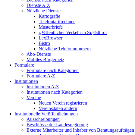
Dienste A-Z
Nützliche Dienste
Kartografie
Telefontarifrechner
Musterbriefe
ï¿½ffentlicher Verkehr in Sï¿½dtirol
LexBrowser
Bistro
Nützliche Telefonnummern
Abo-Dienste
Mobiles Bürgernetz
Formulare
Formulare nach Kategorien
Formulare A-Z
Institutionen
Institutionen A-Z
Institutionen nach Kategorien
Vereine
Neuen Verein registrieren
Vereinsdaten ändern
Institutionelle Veröffentlichungen
Ausschreibungen
Beschlüsse der Landesregierung
Externe Mitarbeiter und Inhaber von Beratungsaufträgen