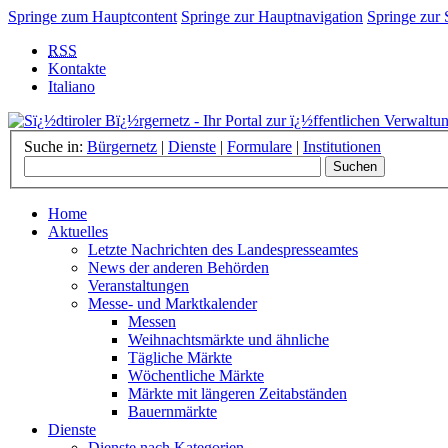
Springe zum Hauptcontent
Springe zur Hauptnavigation
Springe zur
RSS
Kontakte
Italiano
Suche in:
Bürgernetz
|
Dienste
|
Formulare
|
Institutionen
Home
Aktuelles
Letzte Nachrichten des Landespresseamtes
News der anderen Behörden
Veranstaltungen
Messe- und Marktkalender
Messen
Weihnachtsmärkte und ähnliche
Tägliche Märkte
Wöchentliche Märkte
Märkte mit längeren Zeitabständen
Bauernmärkte
Dienste
Dienste nach Kategorien