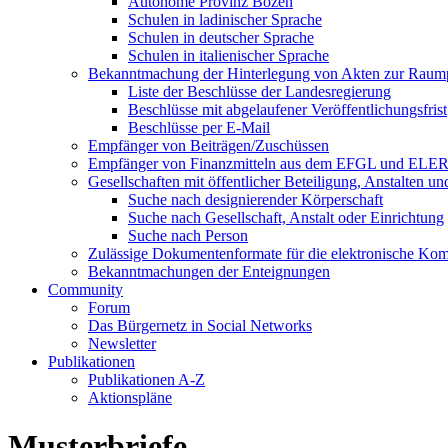
Autonome Provinz Bozen
Schulen in ladinischer Sprache
Schulen in deutscher Sprache
Schulen in italienischer Sprache
Bekanntmachung der Hinterlegung von Akten zur Raum
Liste der Beschlüsse der Landesregierung
Beschlüsse mit abgelaufener Veröffentlichungsfrist
Beschlüsse per E-Mail
Empfänger von Beiträgen/Zuschüssen
Empfänger von Finanzmitteln aus dem EFGL und ELE
Gesellschaften mit öffentlicher Beteiligung, Anstalten u
Suche nach designierender Körperschaft
Suche nach Gesellschaft, Anstalt oder Einrichtung
Suche nach Person
Zulässige Dokumentenformate für die elektronische Ko
Bekanntmachungen der Enteignungen
Community
Forum
Das Bürgernetz in Social Networks
Newsletter
Publikationen
Publikationen A-Z
Aktionspläne
Musterbriefe