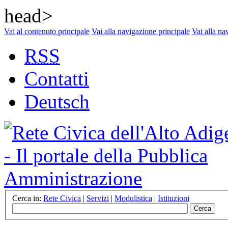
head>
Vai al contenuto principale
Vai alla navigazione principale
Vai alla na
RSS
Contatti
Deutsch
Cerca in:
Rete Civica
|
Servizi
|
Modulistica
|
Istituzioni