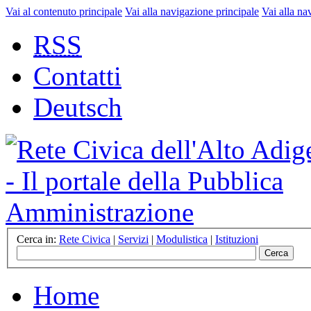
Vai al contenuto principale
Vai alla navigazione principale
Vai alla na
RSS
Contatti
Deutsch
Cerca in:
Rete Civica
|
Servizi
|
Modulistica
|
Istituzioni
Home