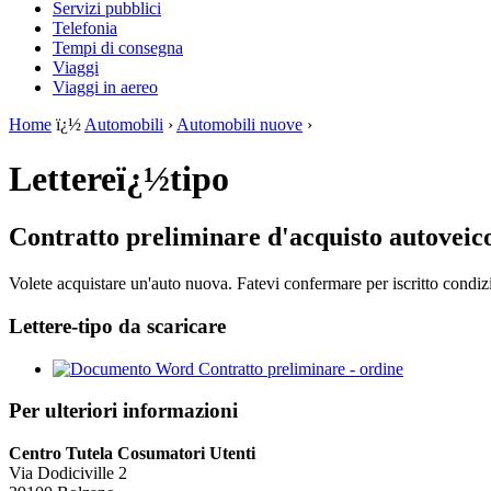
Servizi pubblici
Telefonia
Tempi di consegna
Viaggi
Viaggi in aereo
Home
ï¿½
Automobili
›
Automobili nuove
›
Lettereï¿½tipo
Contratto preliminare d'acquisto autoveic
Volete acquistare un'auto nuova. Fatevi confermare per iscritto condiz
Lettere-tipo da scaricare
Contratto preliminare - ordine
Per ulteriori informazioni
Centro Tutela Cosumatori Utenti
Via Dodiciville 2