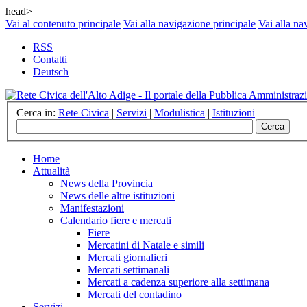
head>
Vai al contenuto principale
Vai alla navigazione principale
Vai alla na
RSS
Contatti
Deutsch
Cerca in:
Rete Civica
|
Servizi
|
Modulistica
|
Istituzioni
Home
Attualità
News della Provincia
News delle altre istituzioni
Manifestazioni
Calendario fiere e mercati
Fiere
Mercatini di Natale e simili
Mercati giornalieri
Mercati settimanali
Mercati a cadenza superiore alla settimana
Mercati del contadino
Servizi