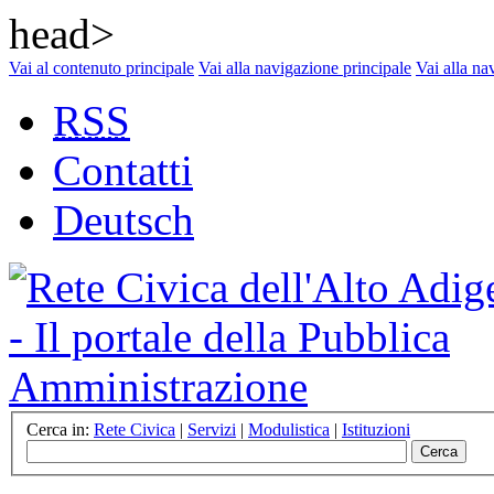
head>
Vai al contenuto principale
Vai alla navigazione principale
Vai alla na
RSS
Contatti
Deutsch
Cerca in:
Rete Civica
|
Servizi
|
Modulistica
|
Istituzioni