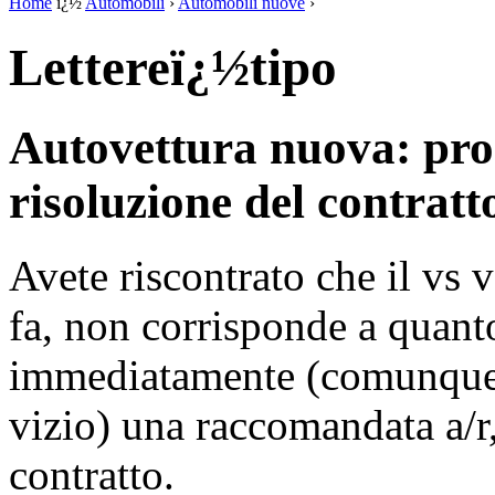
Home
ï¿½
Automobili
›
Automobili nuove
›
Lettereï¿½tipo
Autovettura nuova: pro
risoluzione del contratt
Avete riscontrato che il vs 
fa, non corrisponde a quant
immediatamente (comunque e
vizio) una raccomandata a/r
contratto.