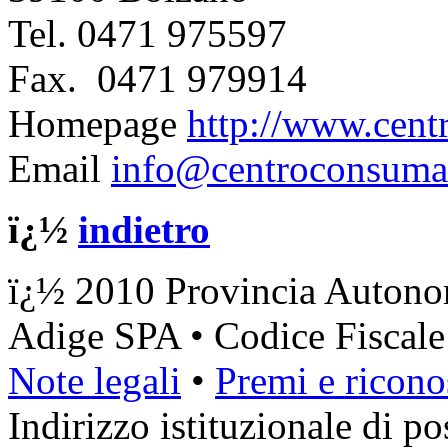
Tel.
0471 975597
Fax.
0471 979914
Homepage
http://www.cent
Email
info@centroconsumat
ï¿½
indietro
ï¿½ 2010 Provincia Autonom
Adige SPA • Codice Fiscal
Note legali
•
Premi e ricono
Indirizzo istituzionale di pos