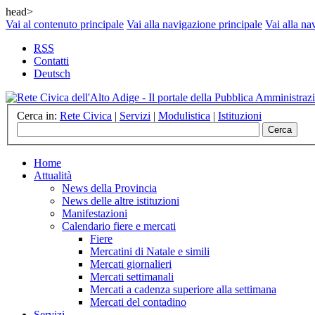
head>
Vai al contenuto principale
Vai alla navigazione principale
Vai alla na
RSS
Contatti
Deutsch
Cerca in:
Rete Civica
|
Servizi
|
Modulistica
|
Istituzioni
Home
Attualità
News della Provincia
News delle altre istituzioni
Manifestazioni
Calendario fiere e mercati
Fiere
Mercatini di Natale e simili
Mercati giornalieri
Mercati settimanali
Mercati a cadenza superiore alla settimana
Mercati del contadino
Servizi