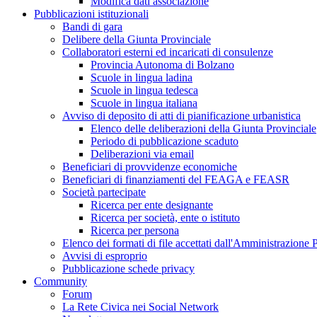
Modifica dati associazione
Pubblicazioni istituzionali
Bandi di gara
Delibere della Giunta Provinciale
Collaboratori esterni ed incaricati di consulenze
Provincia Autonoma di Bolzano
Scuole in lingua ladina
Scuole in lingua tedesca
Scuole in lingua italiana
Avviso di deposito di atti di pianificazione urbanistica
Elenco delle deliberazioni della Giunta Provinciale
Periodo di pubblicazione scaduto
Deliberazioni via email
Beneficiari di provvidenze economiche
Beneficiari di finanziamenti del FEAGA e FEASR
Società partecipate
Ricerca per ente designante
Ricerca per società, ente o istituto
Ricerca per persona
Elenco dei formati di file accettati dall'Amministrazione
Avvisi di esproprio
Pubblicazione schede privacy
Community
Forum
La Rete Civica nei Social Network