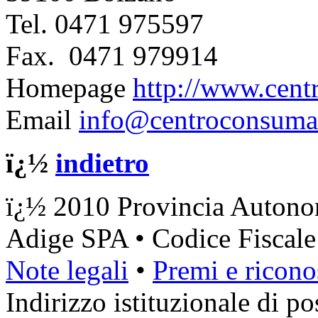
Tel.
0471 975597
Fax.
0471 979914
Homepage
http://www.cent
Email
info@centroconsumat
ï¿½
indietro
ï¿½ 2010 Provincia Autonom
Adige SPA • Codice Fiscal
Note legali
•
Premi e ricono
Indirizzo istituzionale di pos