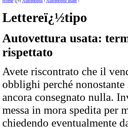
Home
ï¿½
Automobili
›
Automobili usate
›
Lettereï¿½tipo
Autovettura usata: ter
rispettato
Avete riscontrato che il vend
obblighi perché nonostante 
ancora consegnato nulla. In
messa in mora spedita per m
chiedendo eventualmente dan