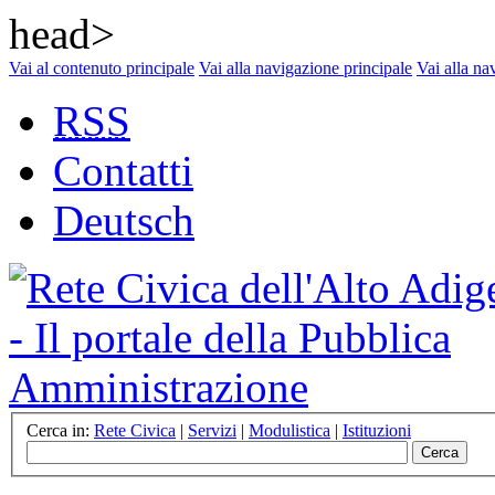
head>
Vai al contenuto principale
Vai alla navigazione principale
Vai alla na
RSS
Contatti
Deutsch
Cerca in:
Rete Civica
|
Servizi
|
Modulistica
|
Istituzioni