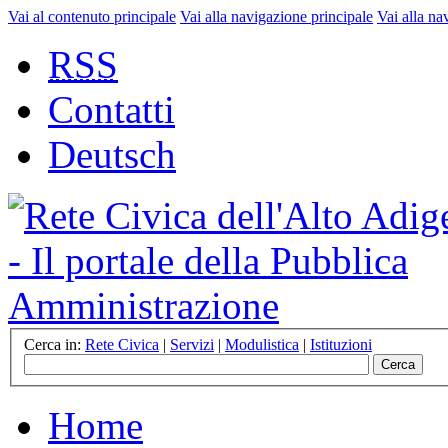
Vai al contenuto principale
Vai alla navigazione principale
Vai alla na
RSS
Contatti
Deutsch
Cerca in:
Rete Civica
|
Servizi
|
Modulistica
|
Istituzioni
Home