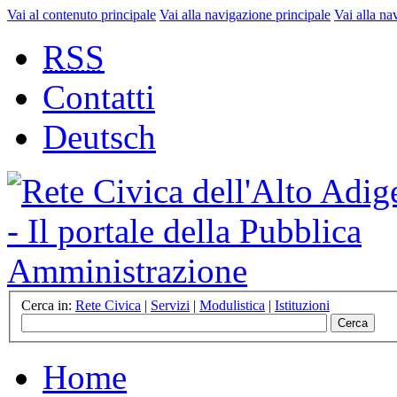
Vai al contenuto principale
Vai alla navigazione principale
Vai alla na
RSS
Contatti
Deutsch
Cerca in:
Rete Civica
|
Servizi
|
Modulistica
|
Istituzioni
Home