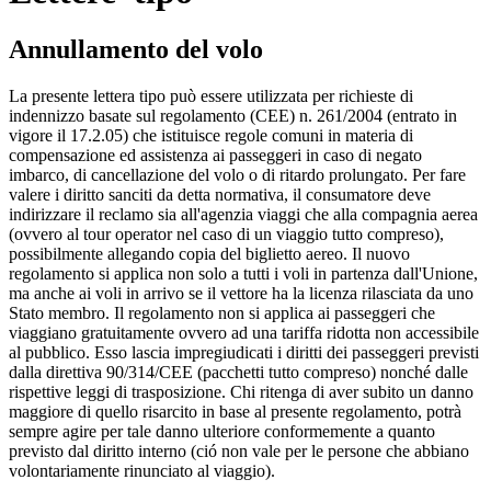
Annullamento del volo
La presente lettera tipo può essere utilizzata per richieste di
indennizzo basate sul regolamento (CEE) n. 261/2004 (entrato in
vigore il 17.2.05) che istituisce regole comuni in materia di
compensazione ed assistenza ai passeggeri in caso di negato
imbarco, di cancellazione del volo o di ritardo prolungato. Per fare
valere i diritto sanciti da detta normativa, il consumatore deve
indirizzare il reclamo sia all'agenzia viaggi che alla compagnia aerea
(ovvero al tour operator nel caso di un viaggio tutto compreso),
possibilmente allegando copia del biglietto aereo. Il nuovo
regolamento si applica non solo a tutti i voli in partenza dall'Unione,
ma anche ai voli in arrivo se il vettore ha la licenza rilasciata da uno
Stato membro. Il regolamento non si applica ai passeggeri che
viaggiano gratuitamente ovvero ad una tariffa ridotta non accessibile
al pubblico. Esso lascia impregiudicati i diritti dei passeggeri previsti
dalla direttiva 90/314/CEE (pacchetti tutto compreso) nonché dalle
rispettive leggi di trasposizione. Chi ritenga di aver subito un danno
maggiore di quello risarcito in base al presente regolamento, potrà
sempre agire per tale danno ulteriore conformemente a quanto
previsto dal diritto interno (ció non vale per le persone che abbiano
volontariamente rinunciato al viaggio).