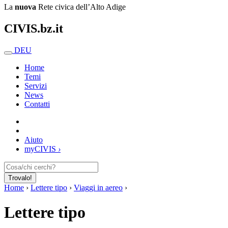
La
nuova
Rete civica dell’Alto Adige
CIVIS.bz.it
DEU
Home
Temi
Servizi
News
Contatti
Aiuto
my
CIVIS
›
Trovalo!
Home
›
Lettere tipo
›
Viaggi in aereo
›
Lettere tipo