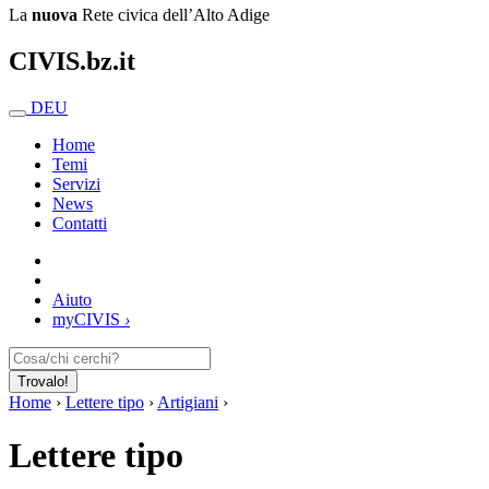
La
nuova
Rete civica dell’Alto Adige
CIVIS.bz.it
DEU
Home
Temi
Servizi
News
Contatti
Aiuto
my
CIVIS
›
Trovalo!
Home
›
Lettere tipo
›
Artigiani
›
Lettere tipo