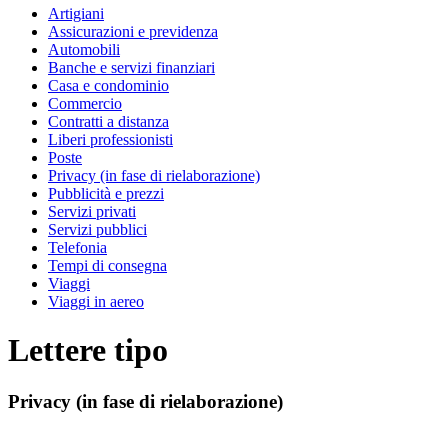
Artigiani
Assicurazioni e previdenza
Automobili
Banche e servizi finanziari
Casa e condominio
Commercio
Contratti a distanza
Liberi professionisti
Poste
Privacy (in fase di rielaborazione)
Pubblicità e prezzi
Servizi privati
Servizi pubblici
Telefonia
Tempi di consegna
Viaggi
Viaggi in aereo
Lettere tipo
Privacy (in fase di rielaborazione)