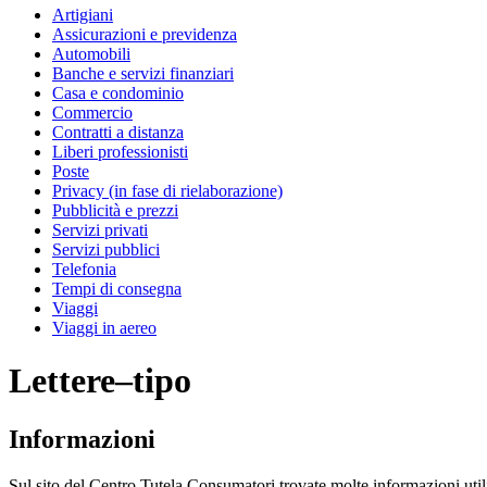
Artigiani
Assicurazioni e previdenza
Automobili
Banche e servizi finanziari
Casa e condominio
Commercio
Contratti a distanza
Liberi professionisti
Poste
Privacy (in fase di rielaborazione)
Pubblicità e prezzi
Servizi privati
Servizi pubblici
Telefonia
Tempi di consegna
Viaggi
Viaggi in aereo
Lettere–tipo
Informazioni
Sul sito del Centro Tutela Consumatori trovate molte informazioni utili 