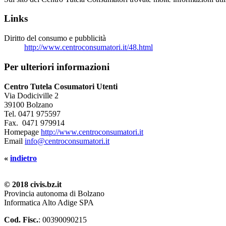
Links
Diritto del consumo e pubblicità
http://www.centroconsumatori.it/48.html
Per ulteriori informazioni
Centro Tutela Cosumatori Utenti
Via Dodiciville 2
39100 Bolzano
Tel.
0471 975597
Fax.
0471 979914
Homepage
http://www.centroconsumatori.it
Email
info@centroconsumatori.it
«
indietro
© 2018 civis.bz.it
Provincia autonoma di Bolzano
Informatica Alto Adige SPA
Cod. Fisc.
: 00390090215