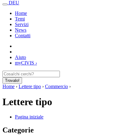
DEU
Home
Temi
Servizi
News
Contatti
Aiuto
my
CIVIS
›
Trovalo!
Home
›
Lettere tipo
›
Commercio
›
Lettere tipo
Pagina iniziale
Categorie