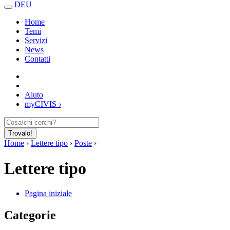
DEU
Home
Temi
Servizi
News
Contatti
Aiuto
my
CIVIS
›
Trovalo!
Home
›
Lettere tipo
›
Poste
›
Lettere tipo
Pagina iniziale
Categorie