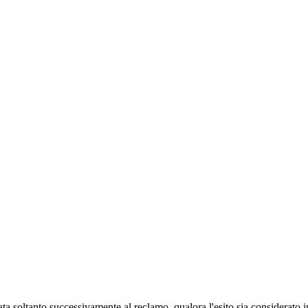
a soltanto successivamente al reclamo, qualora l'esito sia considerato 