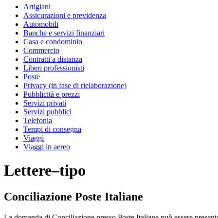
Artigiani
Assicurazioni e previdenza
Automobili
Banche e servizi finanziari
Casa e condominio
Commercio
Contratti a distanza
Liberi professionisti
Poste
Privacy (in fase di rielaborazione)
Pubblicità e prezzi
Servizi privati
Servizi pubblici
Telefonia
Tempi di consegna
Viaggi
Viaggi in aereo
Lettere–tipo
Conciliazione Poste Italiane
La domanda di Conciliazione presso Poste Italiane può essere presentat