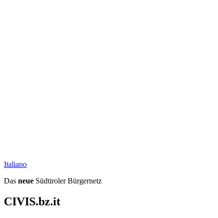
Ita
liano
Das
neue
Südtiroler Bürgernetz
CIVIS.bz.it