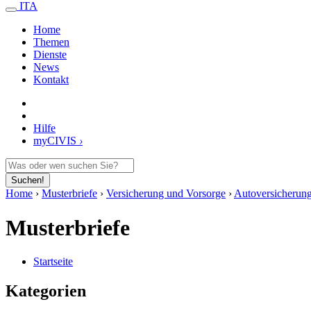
ITA
Home
Themen
Dienste
News
Kontakt
Hilfe
my
CIVIS
›
Suchen!
Home
›
Musterbriefe
›
Versicherung und Vorsorge
›
Autoversicherun
Musterbriefe
Startseite
Kategorien