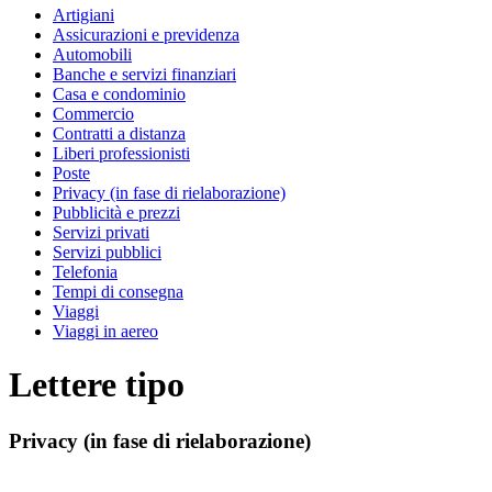
Artigiani
Assicurazioni e previdenza
Automobili
Banche e servizi finanziari
Casa e condominio
Commercio
Contratti a distanza
Liberi professionisti
Poste
Privacy (in fase di rielaborazione)
Pubblicità e prezzi
Servizi privati
Servizi pubblici
Telefonia
Tempi di consegna
Viaggi
Viaggi in aereo
Lettere tipo
Privacy (in fase di rielaborazione)