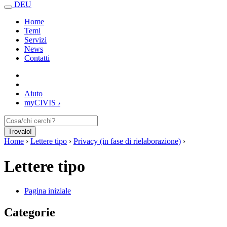
DEU
Home
Temi
Servizi
News
Contatti
Aiuto
my
CIVIS
›
Trovalo!
Home
›
Lettere tipo
›
Privacy (in fase di rielaborazione)
›
Lettere tipo
Pagina iniziale
Categorie